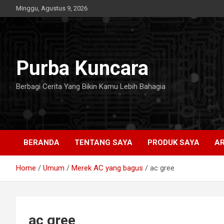
Skip
Minggu, Agustus 9, 2026
to
content
Purba Kuncara
Berbagi Cerita Yang Bikin Kamu Lebih Bahagia
BERANDA
TENTANG SAYA
PRODUK SAYA
AR
Home
Umum
Merek AC yang bagus
ac gree
ac gree