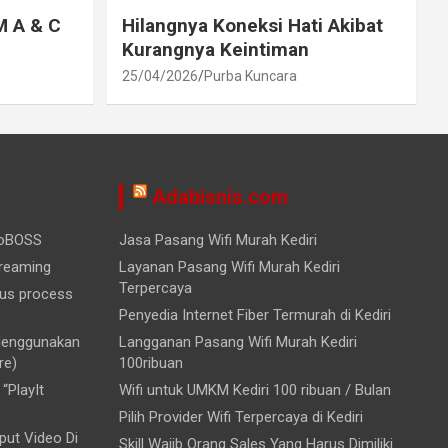
M A & C
Hilangnya Koneksi Hati Akibat
Kurangnya Keintiman
25/04/2026
Purba Kuncara
Adabisnis.com
ioBOSS
Jasa Pasang Wifi Murah Kediri
treaming
Layanan Pasang Wifi Murah Kediri
Terpercaya
ous process
Penyedia Internet Fiber Termurah di Kediri
 Menggunakan
Langganan Pasang Wifi Murah Kediri
re)
100ribuan
“PlayIt
Wifi untuk UMKM Kediri 100 ribuan / Bulan
Pilih Provider Wifi Terpercaya di Kediri
ut Video Di
Skill Wajib Orang Sales Yang Harus Dimiliki