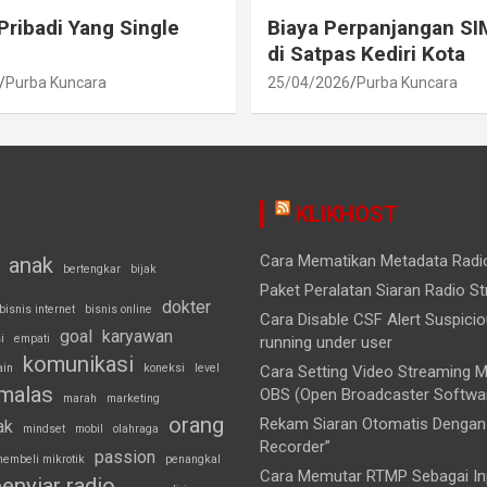
Pribadi Yang Single
Biaya Perpanjangan SI
di Satpas Kediri Kota
Purba Kuncara
25/04/2026
Purba Kuncara
KLIKHOST
Cara Mematikan Metadata Rad
anak
bertengkar
bijak
Paket Peralatan Siaran Radio S
dokter
bisnis internet
bisnis online
Cara Disable CSF Alert Suspici
goal
karyawan
i
empati
running under user
komunikasi
ain
koneksi
level
Cara Setting Video Streaming
malas
OBS (Open Broadcaster Softwa
marah
marketing
orang
Rekam Siaran Otomatis Dengan 
ak
mindset
mobil
olahraga
Recorder”
passion
embeli mikrotik
penangkal
Cara Memutar RTMP Sebagai Inp
enyiar radio