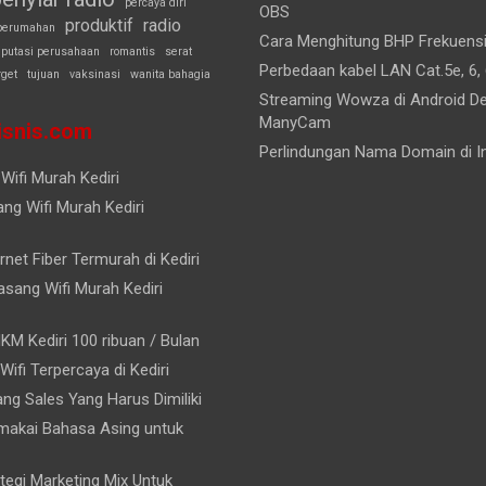
percaya diri
OBS
produktif
radio
perumahan
Cara Menghitung BHP Frekuens
eputasi perusahaan
romantis
serat
Perbedaan kabel LAN Cat.5e, 6, 
rget
tujuan
vaksinasi
wanita bahagia
Streaming Wowza di Android D
ManyCam
snis.com
Perlindungan Nama Domain di I
Wifi Murah Kediri
ng Wifi Murah Kediri
rnet Fiber Termurah di Kediri
sang Wifi Murah Kediri
KM Kediri 100 ribuan / Bulan
 Wifi Terpercaya di Kediri
rang Sales Yang Harus Dimiliki
akai Bahasa Asing untuk
tegi Marketing Mix Untuk