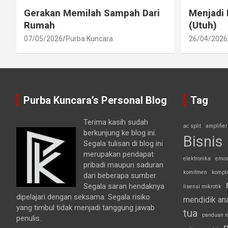
Gerakan Memilah Sampah Dari
Menjadi 
Rumah
(Utuh)
07/05/2026
Purba Kuncara
26/04/2026
Purba Kuncara’s Personal Blog
Tag
Terima kasih sudah
ac split
amplifier
berkunjung ke blog ini.
Bisnis
Segala tulisan di blog ini
merupakan pendapat
elektronika
emos
pribadi maupun saduran
komitmen
kompl
dari beberapa sumber.
Segala saran hendaknya
lisensi mikrotik
dipelajari dengan seksama. Segala risiko
mendidik an
yang timbul tidak menjadi tanggung jawab
tua
panduan m
penulis.
p