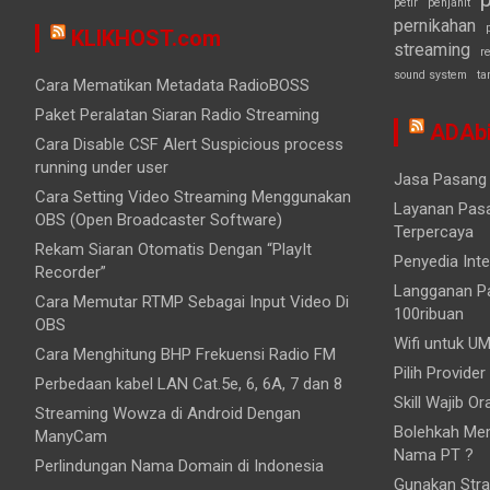
petir
penjahit
pernikahan
KLIKHOST.com
streaming
r
sound system
ta
Cara Mematikan Metadata RadioBOSS
Paket Peralatan Siaran Radio Streaming
ADAbi
Cara Disable CSF Alert Suspicious process
running under user
Jasa Pasang 
Cara Setting Video Streaming Menggunakan
Layanan Pasa
OBS (Open Broadcaster Software)
Terpercaya
Rekam Siaran Otomatis Dengan “PlayIt
Penyedia Inte
Recorder”
Langganan Pa
Cara Memutar RTMP Sebagai Input Video Di
100ribuan
OBS
Wifi untuk UM
Cara Menghitung BHP Frekuensi Radio FM
Pilih Provider
Perbedaan kabel LAN Cat.5e, 6, 6A, 7 dan 8
Skill Wajib O
Streaming Wowza di Android Dengan
Bolehkah Mem
ManyCam
Nama PT ?
Perlindungan Nama Domain di Indonesia
Gunakan Stra