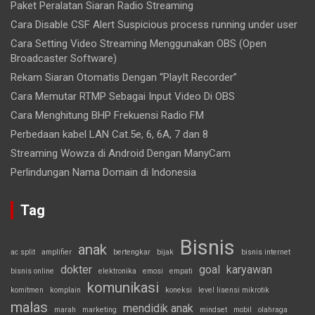
Paket Peralatan Siaran Radio Streaming
Cara Disable CSF Alert Suspicious process running under user
Cara Setting Video Streaming Menggunakan OBS (Open
Broadcaster Software)
Rekam Siaran Otomatis Dengan “PlayIt Recorder”
Cara Memutar RTMP Sebagai Input Video Di OBS
Cara Menghitung BHP Frekuensi Radio FM
Perbedaan kabel LAN Cat.5e, 6, 6A, 7 dan 8
Streaming Wowza di Android Dengan ManyCam
Perlindungan Nama Domain di Indonesia
Tag
Bisnis
anak
ac split
amplifier
bertengkar
bijak
bisnis internet
dokter
goal
karyawan
bisnis online
elektronika
emosi
empati
komunikasi
komitmen
komplain
koneksi
level lisensi mikrotik
malas
mendidik anak
marah
marketing
mindset
mobil
olahraga