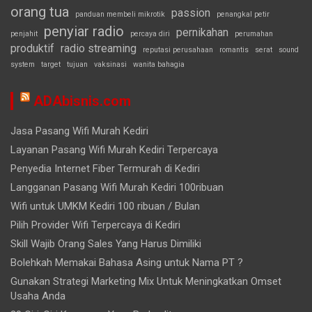
orang tua
passion
panduan membeli mikrotik
penangkal petir
penyiar radio
pernikahan
penjahit
percaya diri
perumahan
produktif
radio streaming
reputasi perusahaan
romantis
serat
sound
system
target
tujuan
vaksinasi
wanita bahagia
ADAbisnis.com
Jasa Pasang Wifi Murah Kediri
Layanan Pasang Wifi Murah Kediri Terpercaya
Penyedia Internet Fiber Termurah di Kediri
Langganan Pasang Wifi Murah Kediri 100ribuan
Wifi untuk UMKM Kediri 100 ribuan / Bulan
Pilih Provider Wifi Terpercaya di Kediri
Skill Wajib Orang Sales Yang Harus Dimiliki
Bolehkah Memakai Bahasa Asing untuk Nama PT ?
Gunakan Strategi Marketing Mix Untuk Meningkatkan Omset
Usaha Anda