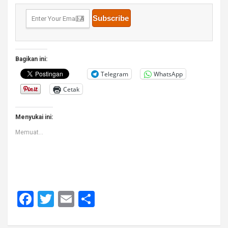
Bagikan ini:
Telegram
WhatsApp
Cetak
Menyukai ini:
Memuat...
F
T
E
S
a
wi
m
h