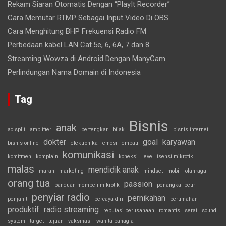
Rekam Siaran Otomatis Dengan “PlayIt Recorder”
Cara Memutar RTMP Sebagai Input Video Di OBS
Cara Menghitung BHP Frekuensi Radio FM
Perbedaan kabel LAN Cat.5e, 6, 6A, 7 dan 8
Streaming Wowza di Android Dengan ManyCam
Perlindungan Nama Domain di Indonesia
Tag
Bisnis
anak
ac split
amplifier
bertengkar
bijak
bisnis internet
dokter
goal
karyawan
bisnis online
elektronika
emosi
empati
komunikasi
komitmen
komplain
koneksi
level lisensi mikrotik
malas
mendidik anak
marah
marketing
mindset
mobil
olahraga
orang tua
passion
panduan membeli mikrotik
penangkal petir
penyiar radio
pernikahan
penjahit
percaya diri
perumahan
produktif
radio streaming
reputasi perusahaan
romantis
serat
sound
system
target
tujuan
vaksinasi
wanita bahagia