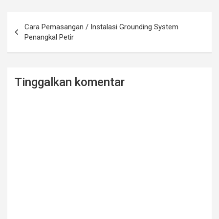
ce
tt
ail
ar
b
er
e
Navigasi
Cara Pemasangan / Instalasi Grounding System
o
pos
Penangkal Petir
o
k
Tinggalkan komentar