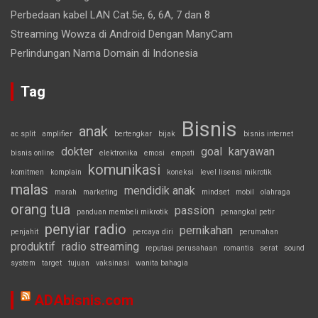
Perbedaan kabel LAN Cat.5e, 6, 6A, 7 dan 8
Streaming Wowza di Android Dengan ManyCam
Perlindungan Nama Domain di Indonesia
Tag
Bisnis
anak
ac split
amplifier
bertengkar
bijak
bisnis internet
dokter
goal
karyawan
bisnis online
elektronika
emosi
empati
komunikasi
komitmen
komplain
koneksi
level lisensi mikrotik
malas
mendidik anak
marah
marketing
mindset
mobil
olahraga
orang tua
passion
panduan membeli mikrotik
penangkal petir
penyiar radio
pernikahan
penjahit
percaya diri
perumahan
produktif
radio streaming
reputasi perusahaan
romantis
serat
sound
system
target
tujuan
vaksinasi
wanita bahagia
ADAbisnis.com