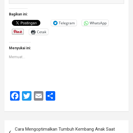
Bagikan ini:
Telegram
WhatsApp
Cetak
Menyukai ini:
Memuat...
F
T
E
S
a
wi
m
h
ce
tt
ail
ar
b
er
e
Navigasi
Cara Mengoptimalkan Tumbuh Kembang Anak Saat