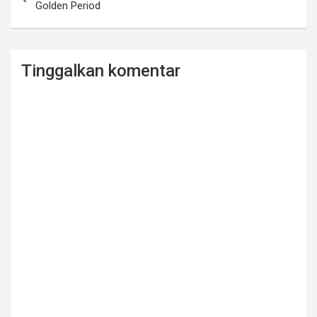
o
pos
Golden Period
o
k
Tinggalkan komentar