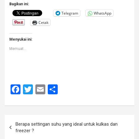
Bagikan ini:
Telegram
WhatsApp
Cetak
Menyukai ini:
Memuat...
F
T
E
S
a
wi
m
h
ce
tt
ail
ar
b
er
e
Navigasi
Berapa settingan suhu yang ideal untuk kulkas dan
o
pos
freezer ?