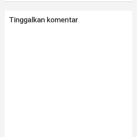
o
k
Tinggalkan komentar