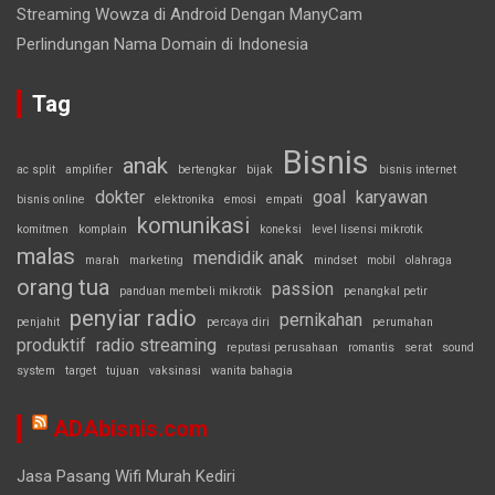
Streaming Wowza di Android Dengan ManyCam
Perlindungan Nama Domain di Indonesia
Tag
Bisnis
anak
ac split
amplifier
bertengkar
bijak
bisnis internet
dokter
goal
karyawan
bisnis online
elektronika
emosi
empati
komunikasi
komitmen
komplain
koneksi
level lisensi mikrotik
malas
mendidik anak
marah
marketing
mindset
mobil
olahraga
orang tua
passion
panduan membeli mikrotik
penangkal petir
penyiar radio
pernikahan
penjahit
percaya diri
perumahan
produktif
radio streaming
reputasi perusahaan
romantis
serat
sound
system
target
tujuan
vaksinasi
wanita bahagia
ADAbisnis.com
Jasa Pasang Wifi Murah Kediri