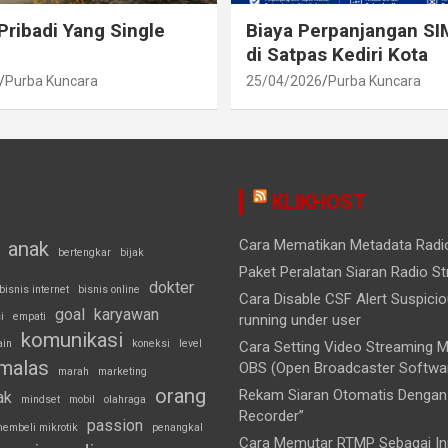
Pribadi Yang Single
Biaya Perpanjangan SI
di Satpas Kediri Kota
Purba Kuncara
25/04/2026
Purba Kuncara
KLIKHOST
Cara Mematikan Metadata Rad
anak
bertengkar
bijak
Paket Peralatan Siaran Radio S
dokter
bisnis internet
bisnis online
Cara Disable CSF Alert Suspici
goal
karyawan
i
empati
running under user
komunikasi
ain
koneksi
level
Cara Setting Video Streaming
malas
OBS (Open Broadcaster Softwa
marah
marketing
orang
Rekam Siaran Otomatis Dengan 
ak
mindset
mobil
olahraga
Recorder”
passion
embeli mikrotik
penangkal
Cara Memutar RTMP Sebagai Inp