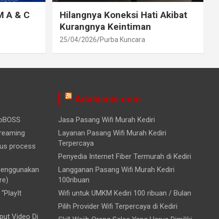
M A & C
Hilangnya Koneksi Hati Akibat
Kurangnya Keintiman
25/04/2026
Purba Kuncara
Adabisnis.com
ioBOSS
Jasa Pasang Wifi Murah Kediri
treaming
Layanan Pasang Wifi Murah Kediri
Terpercaya
ous process
Penyedia Internet Fiber Termurah di Kediri
 Menggunakan
Langganan Pasang Wifi Murah Kediri
re)
100ribuan
“PlayIt
Wifi untuk UMKM Kediri 100 ribuan / Bulan
Pilih Provider Wifi Terpercaya di Kediri
ut Video Di