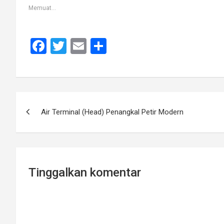
Memuat...
F
T
E
S
a
wi
m
h
ce
tt
ail
ar
b
er
e
Navigasi
o
Air Terminal (Head) Penangkal Petir Modern
pos
o
k
Tinggalkan komentar