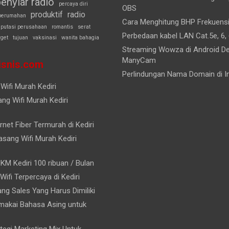
enyiar radio
percaya diri
OBS
produktif
radio
perumahan
Cara Menghitung BHP Frekuens
eputasi perusahaan
romantis
serat
Perbedaan kabel LAN Cat.5e, 6, 
rget
tujuan
vaksinasi
wanita bahagia
Streaming Wowza di Android D
ManyCam
snis.com
Perlindungan Nama Domain di I
Wifi Murah Kediri
ng Wifi Murah Kediri
rnet Fiber Termurah di Kediri
sang Wifi Murah Kediri
KM Kediri 100 ribuan / Bulan
 Wifi Terpercaya di Kediri
rang Sales Yang Harus Dimiliki
akai Bahasa Asing untuk