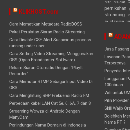
p
petir
penjahit
pernikahan
KLIKHOST.com
streaming
r
sound system
ta
Cara Mematikan Metadata RadioBOSS
Paket Peralatan Siaran Radio Streaming
ADAbi
Cara Disable CSF Alert Suspicious process
running under user
Jasa Pasang 
Cara Setting Video Streaming Menggunakan
Layanan Pasa
OBS (Open Broadcaster Software)
Terpercaya
Rekam Siaran Otomatis Dengan “PlayIt
Penyedia Inte
Recorder”
Langganan Pa
Cara Memutar RTMP Sebagai Input Video Di
100ribuan
OBS
Wifi untuk UM
Cara Menghitung BHP Frekuensi Radio FM
Pilih Provider
Perbedaan kabel LAN Cat.5e, 6, 6A, 7 dan 8
Skill Wajib O
Streaming Wowza di Android Dengan
Bolehkah Mem
ManyCam
Nama PT ?
Perlindungan Nama Domain di Indonesia