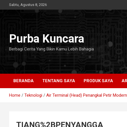
Skip
Sabtu, Agustus 8, 2026
to
content
Purba Kuncara
Berbagi Cerita Yang Bikin Kamu Lebih Bahagia
BERANDA
TENTANG SAYA
PRODUK SAYA
AR
Home
Teknologi
Air Terminal (Head) Penangkal Petir Modern
TIANG%2BPENYANGGA