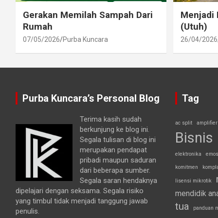
Gerakan Memilah Sampah Dari
Menjadi 
Rumah
(Utuh)
07/05/2026
Purba Kuncara
26/04/2026
Purba Kuncara’s Personal Blog
Tag
Terima kasih sudah
ac split
amplifier
berkunjung ke blog ini.
Bisnis
Segala tulisan di blog ini
merupakan pendapat
elektronika
emos
pribadi maupun saduran
komitmen
kompl
dari beberapa sumber.
Segala saran hendaknya
lisensi mikrotik
dipelajari dengan seksama. Segala risiko
mendidik an
yang timbul tidak menjadi tanggung jawab
tua
panduan m
penulis.