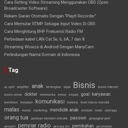
Cara Setting Video Streaming Menggunakan OBS (Open
Broadcaster Software)
Rekam Siaran Otomatis Dengan “PlayIt Recorder”
Cara Memutar RTMP Sebagai Input Video Di OBS
Cara Menghitung BHP Frekuensi Radio FM
Perbedaan kabel LAN Cat.5e, 6, 6A, 7 dan 8
Streaming Wowza di Android Dengan ManyCam
Perlindungan Nama Domain di Indonesia
Tag
Bisnis
anak
ac split
amplifier
bertengkar
bijak
bisnis internet
dokter
goal
karyawan
bisnis online
elektronika
emosi
empati
komunikasi
komitmen
komplain
koneksi
level lisensi mikrotik
malas
mendidik anak
marah
marketing
mindset
mobil
olahraga
orang tua
passion
panduan membeli mikrotik
penangkal petir
penyiar radio
pernikahan
penjahit
percaya diri
perumahan